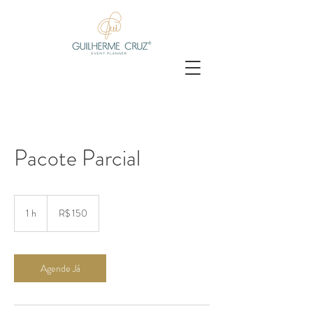
Pacote Parcial
150
Reais
1 h
1
R$ 150
brasileiros
Agende Já