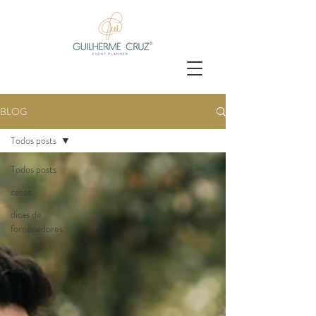
BLOG
Todos posts
Todos posts
cases
dicas de
fornecedores