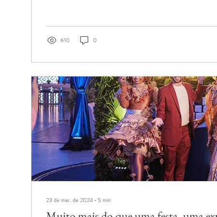
610
0
23 de mar. de 2024
∙
5
min
Muito mais do que uma festa, uma exp