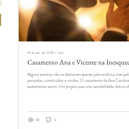
16 de abr. de 2026
∙
1
min
Casamento Ana e Vicente na Inesque
Alguns eventos não se destacam apenas pela estética, mas pe
pensados, construídos e vividos. O casamento da Ana Carolina
exatamente assim. Um projeto que uniu sensibilidade, leitura 
muito bem alinhadas entre todos os envolvidos. Do conceito 
cerimônia realizada na Basílica das Dores e recepção no Xão R
o próprio noivo é sócio, o evento trouxe uma proposta que tra
entre o...
85
0