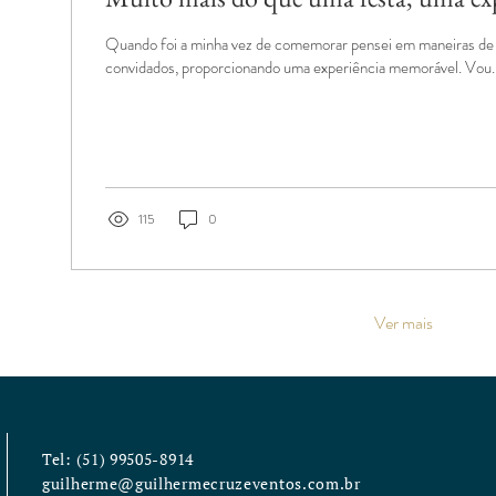
Quando foi a minha vez de comemorar pensei em maneiras de surpreender os meus
convidados, proporcionando uma experiência memorável. Vou..
115
0
Ver mais
Tel: (51) 99505-8914
guilherme@guilhermecruzeventos.com.br