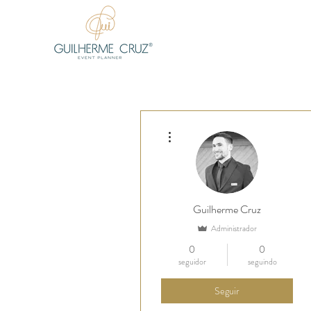
Mais ações
Guilherme Cruz
Administrador
0
0
seguidor
seguindo
Seguir