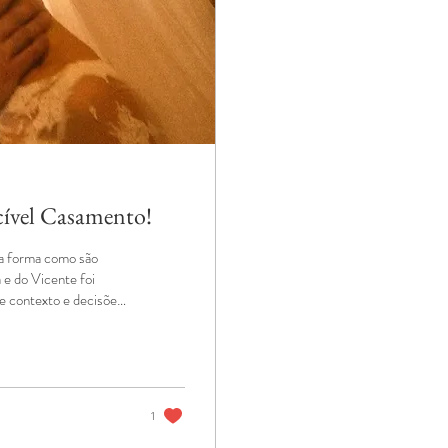
cível Casamento!
la forma como são
 e do Vicente foi
de contexto e decisões
à execução. Com
estobar, espaço do qual
nsitava com naturalidade
1