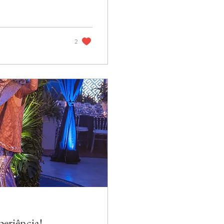
2
eriência!