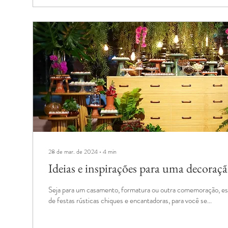
28 de mar. de 2024
∙
4
min
Ideias e inspirações para uma decoraçã
Seja para um casamento, formatura ou outra comemoração, e
de festas rústicas chiques e encantadoras, para você se...