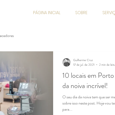
PÁGINA INICIAL
SOBRE
SERVI
necedores
Guilherme Cruz
17 de jul. de 2021
2 min de leit
10 locais em Porto
da noiva incrível!
O seu dia da noiva tem que ser me
sobre isso neste post. Hoje vou te 
para...