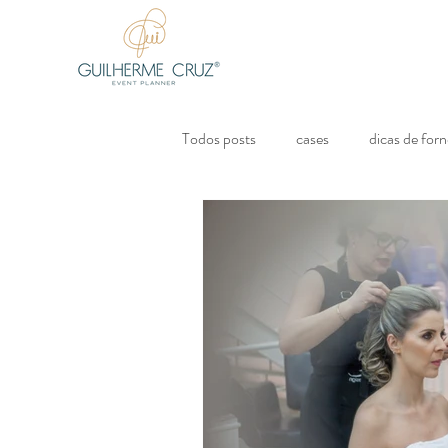
Todos posts
cases
dicas de for