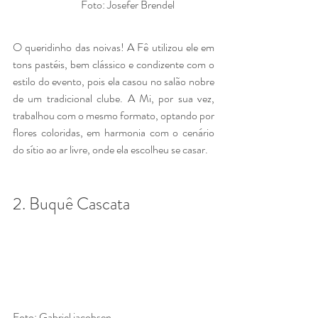
                                Foto: Josefer Brendel
O queridinho das noivas! A Fê utilizou ele em 
tons pastéis, bem clássico e condizente com o 
estilo do evento, pois ela casou no salão nobre 
de um tradicional clube. A Mi, por sua vez, 
trabalhou com o mesmo formato, optando por 
flores coloridas, em harmonia com o cenário 
do sítio ao ar livre, onde ela escolheu se casar.  
2. Buquê Cascata
Foto: Gabriel jacobsen                                                