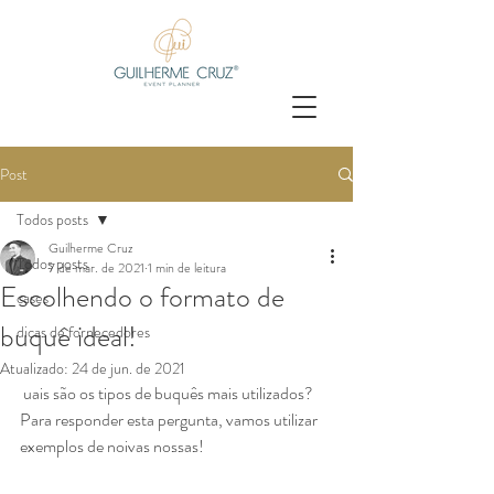
Post
Todos posts
Guilherme Cruz
Todos posts
7 de mar. de 2021
1 min de leitura
Escolhendo o formato de
cases
buquê ideal!
dicas de fornecedores
Atualizado:
24 de jun. de 2021
 uais são os tipos de buquês mais utilizados? 
Para responder esta pergunta, vamos utilizar 
exemplos de noivas nossas!