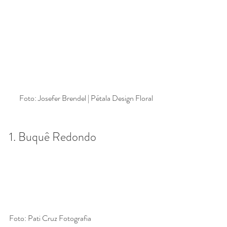
Foto: Josefer Brendel | Pétala Design Floral
1. Buquê Redondo
Foto: Pati Cruz Fotografia                                        