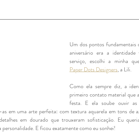
Um dos pontos fundamentais d
aniversário era a identidade v
Paper Dots Designers
, a Lili. 
Como ela sempre diz, a ident
primeiro contato material que 
festa. E ela soube ouvir as 
o-as em uma arte perfeita: com textura aquarela em tons de az
detalhes em dourado que trouxeram sofisticação. Eu queria
 personalidade. E ficou exatamente como eu sonhei!