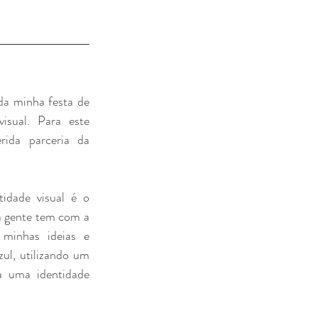
a minha festa de 
isual. Para este 
serviço, escolhi a minha querida parceria da 
idade visual é o 
a gente tem com a 
minhas ideias e 
ul, utilizando um 
 uma identidade 