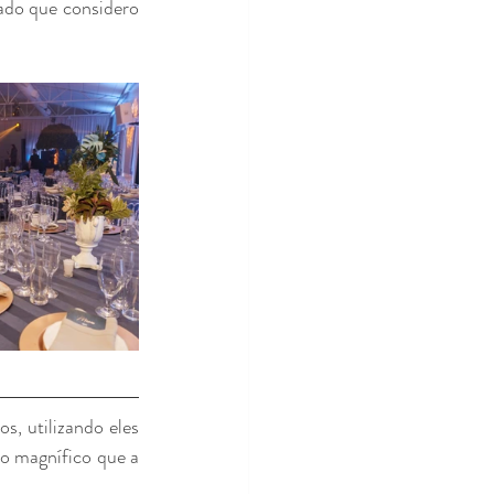
ado que considero 
, utilizando eles 
no cenário de entrada, onde ficaram as lembranças, na mesa de café, no cenário do bolo magnífico que a 