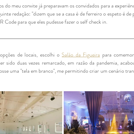
s do meu convite já preparavam os convidados para a experiênci
inte redação: "dizem que se a casa é de ferreiro o espeto é de p
 Code para que eles pudesse fazer o self check in.
opções de locais, escolhi o 
Salão da Figueira
 para comemora
 ter sido duas vezes remarcado, em razão da pandemia, acabou
osse uma "tela em branco", me permitindo criar um cenário tran