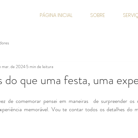
PÁGINA INICIAL
SOBRE
SERVI
edores
e mar. de 2024
5 min de leitura
 do que uma festa, uma expe
ez de comemorar pensei em maneiras  de surpreender os m
periência memorável. Vou te contar todos os detalhes do me