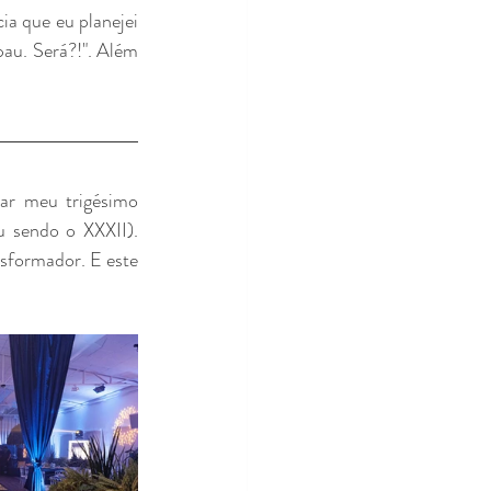
a que eu planejei 
au. Será?!". Além 
r meu trigésimo 
 sendo o XXXII). 
sformador. E este 