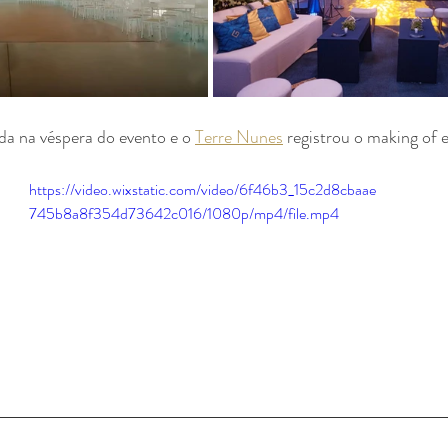
da na véspera do evento e o 
Terre Nunes
 registrou o making of 
https://video.wixstatic.com/video/6f46b3_15c2d8cbaae
745b8a8f354d73642c016/1080p/mp4/file.mp4