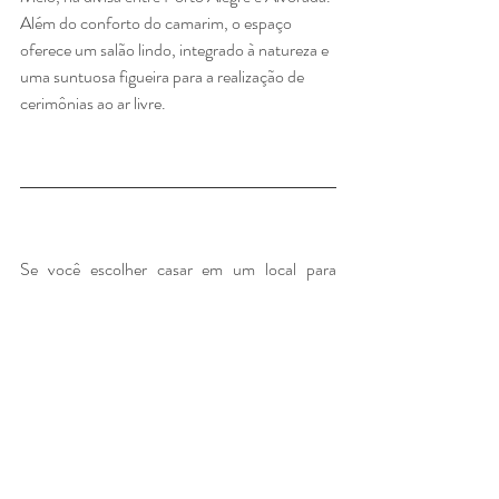
Além do conforto do camarim, o espaço 
oferece um salão lindo, integrado à natureza e 
uma suntuosa figueira para a realização de 
cerimônias ao ar livre.  
Se você escolher casar em um local para 
eventos com infraestrutura, como os acima 
citados, você precisará de profissionais que 
disponibilizem um atendimento móvel e é 
exatamente esta a minha dica número 10: 
10 ) Ana Happel