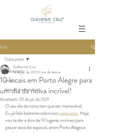
Post
Todos posts
Guilherme Cruz
Todos posts
17 de jul. de 2021
2 min de leitura
10 locais em Porto Alegre para
cases
um dia da noiva incrível!
dicas de fornecedores
Atualizado:
20 de jul. de 2021
O seu dia da noiva tem que ser memorável. 
Eu já falei bastante sobre isso 
neste post
. Hoje 
vou te dar a dica de 10 lugares incríveis para 
passar esse dia especial, entre Porto Alegre e 